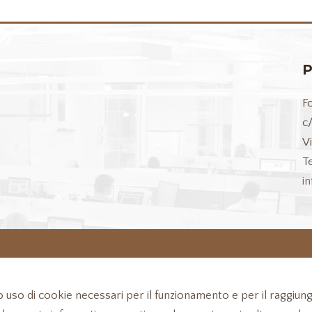
P
F
c
V
Te
i
no uso di cookie necessari per il funzionamento e per il raggiung